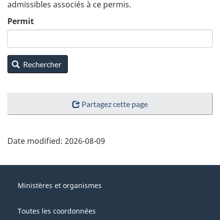
admissibles associés à ce permis.
Permit
Rechercher
Partagez cette page
Date modified:
2026-08-09
About
Gouvernement
this
Ministères et organismes
du
site
Canada
Toutes les coordonnées