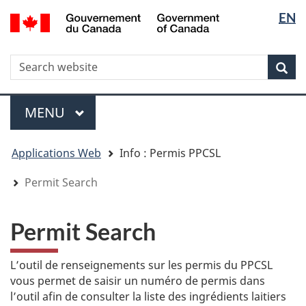
Sélectio
Sélectio
/
EN
Aller
Skip
Passer
Government
de
de
au
to
à
of
contenu
"About
la
la
la
Canada
WxT
R
principal
government"
version
Rec
langue
langue
HTML
Search
simplifiée
form
Menu
MENU
PRINCIPAL
You
Applications Web
Info : Permis PPCSL
are
here
Permit Search
Permit Search
L’outil de renseignements sur les permis du PPCSL
vous permet de saisir un numéro de permis dans
l’outil afin de consulter la liste des ingrédients laitiers