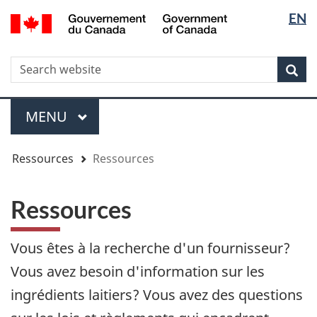
Sélectio
Sélectio
/
EN
Aller
Skip
Passer
Government
de
de
au
to
à
of
contenu
"About
la
la
la
Canada
WxT
R
principal
government"
version
Rec
langue
langue
HTML
Search
simplifiée
form
Menu
MENU
PRINCIPAL
You
Ressources
Ressources
are
here
Ressources
Vous êtes à la recherche d'un fournisseur?
Vous avez besoin d'information sur les
ingrédients laitiers? Vous avez des questions