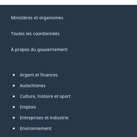
About
Gouvernement
this
Ministères et organismes
du
site
Canada
Toutes les coordonnées
À propos du gouvernement
Pied
Argent et finances
de
Autochtones
page
Culture, histoire et sport
Emplois
Entreprises et industrie
Environnement