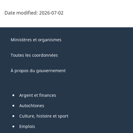
Date modified:
2026-07-02
About
Gouvernement
this
Ministères et organismes
du
site
Canada
Toutes les coordonnées
À propos du gouvernement
Pied
Argent et finances
de
Autochtones
page
Culture, histoire et sport
Emplois