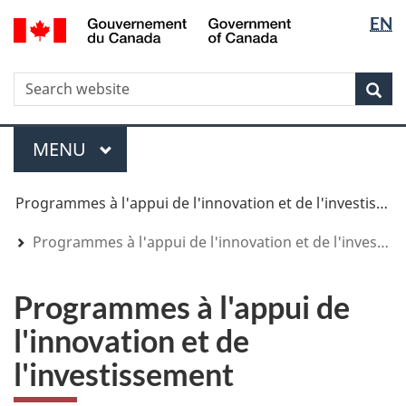
Sélectio
Sélectio
/
EN
Aller
Skip
Passer
Government
de
de
au
to
à
of
contenu
"About
la
la
la
Canada
WxT
R
principal
government"
version
Rec
langue
langue
HTML
Search
simplifiée
form
Menu
MENU
PRINCIPAL
You
Programmes à l'appui de l'innovation et de l'investissement
are
here
Programmes à l'appui de l'innovation et de l'investissement
Programmes à l'appui de
l'innovation et de
l'investissement