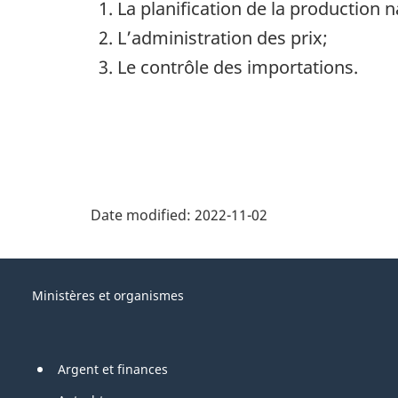
La planification de la production n
L’administration des prix;
Le contrôle des importations.
Date modified:
2022-11-02
About
Gouvernement
this
Ministères et organismes
du
site
Canada
Pied
Argent et finances