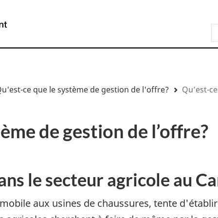
Aller
Skip
Passer
au
to
à
/
R
contenu
"About
la
Government
principal
government"
version
of
HTML
Canada
simplifiée
u'est-ce que le système de gestion de l'offre?
Qu’est-ce 
ème de gestion de l’offre?
dans le secteur agricole au C
omobile aux usines de chaussures, tente d'établir 