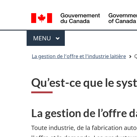
Sélection
Sélection
de
de
la
la
Menu
langue
langue
MENU
PRINCIPAL
You
La gestion de l’offre et l’industrie laitière
Q
are
here
Qu’est-ce que le syst
La gestion de l’offre 
Toute industrie, de la fabrication aut