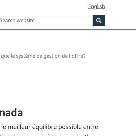
English
WxT
echercher
Rechercher
Search
form
que le système de gestion de l’offre?
anada
le meilleur équilibre possible entre