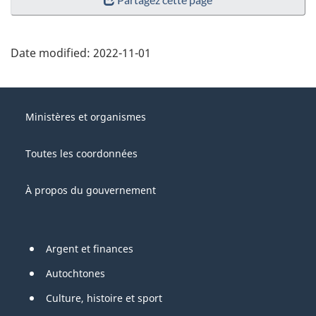
Date modified:
2022-11-01
About
Gouvernement
this
Ministères et organismes
du
site
Canada
Toutes les coordonnées
À propos du gouvernement
Pied
Argent et finances
de
Autochtones
page
Culture, histoire et sport