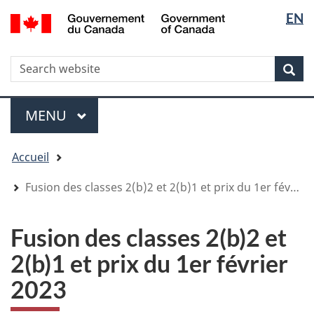
Sélectio
Sélectio
/
EN
Aller
Skip
Passer
Government
de
de
au
to
à
of
contenu
"About
la
la
la
Canada
WxT
R
principal
government"
version
Rec
langue
langue
HTML
Search
simplifiée
form
Menu
MENU
PRINCIPAL
You
Accueil
are
here
Fusion des classes 2(b)2 et 2(b)1 et prix du 1er février 2023
Fusion des classes 2(b)2 et
2(b)1 et prix du 1er février
2023