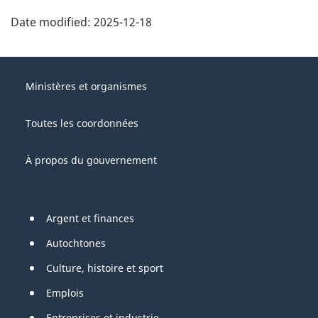
Date modified:
2025-12-18
About
Gouvernement
this
Ministères et organismes
du
site
Canada
Toutes les coordonnées
À propos du gouvernement
Pied
Argent et finances
de
Autochtones
page
Culture, histoire et sport
Emplois
Entreprises et industrie