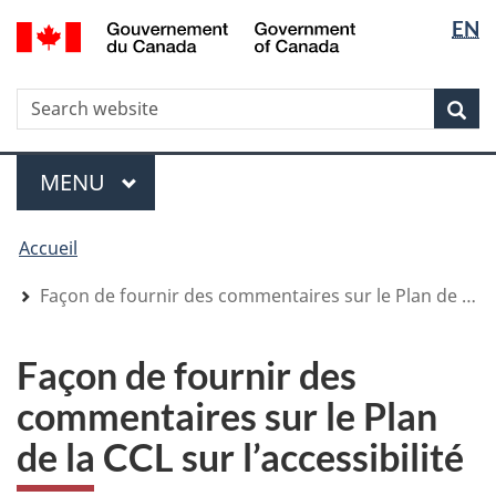
Sélectio
Sélectio
/
EN
Aller
Skip
Passer
Government
de
de
au
to
à
of
contenu
"About
la
la
la
Canada
WxT
R
principal
government"
version
Rec
langue
langue
HTML
Search
simplifiée
form
Menu
MENU
PRINCIPAL
You
Accueil
are
here
Façon de fournir des commentaires sur le Plan de la CCL sur l’accessibilité
Façon de fournir des
commentaires sur le Plan
de la CCL sur l’accessibilité