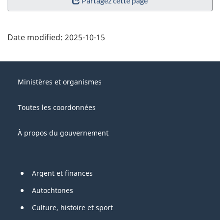
Partagez cette page
Date modified:
2025-10-15
About
Gouvernement
this
Ministères et organismes
du
site
Canada
Toutes les coordonnées
À propos du gouvernement
Pied
Argent et finances
de
Autochtones
page
Culture, histoire et sport