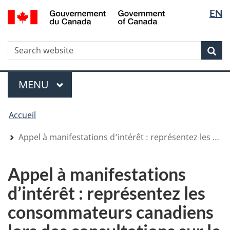
Sélectio
Sélectio
/
EN
Aller
Skip
Passer
Government
de
de
au
to
à
of
contenu
"About
la
la
la
Canada
WxT
R
principal
government"
version
Rec
langue
langue
HTML
Search
simplifiée
form
Menu
MENU
PRINCIPAL
You
Accueil
are
here
Appel à manifestations d’intérêt : représentez les consommateurs canadiens lors des consultations sur le prix du lait
Appel à manifestations
d’intérêt : représentez les
consommateurs canadiens