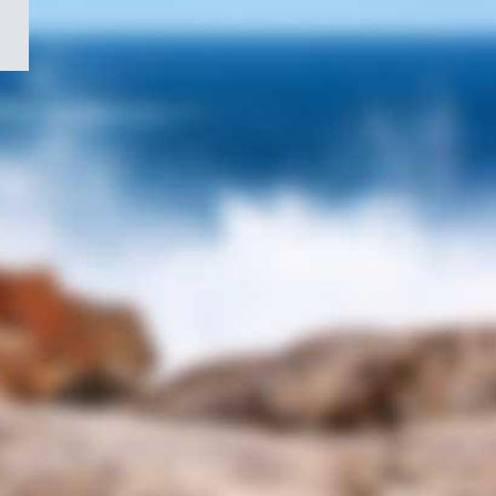
/
Symbole
du
gouvernement
du
Canada